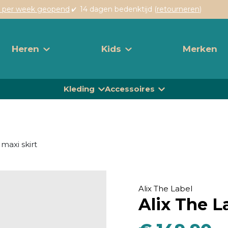
 per week geopend
14 dagen bedenktijd (
retourneren
)
Heren
Kids
Merken
Kleding
Accessoires
 maxi skirt
Alix The Label
Alix The La