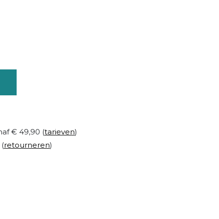
naf € 49,90 (
tarieven
)
 (
retourneren
)