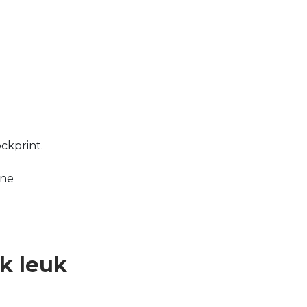
ckprint.
ane
ok leuk