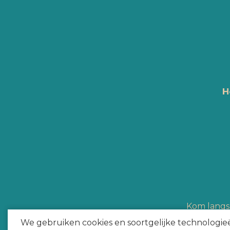
H
Kom langs 
Hype Heroes a
We gebruiken cookies en soortgelijke technologie