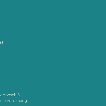
ns
ogenbosch &
 1e verdieping