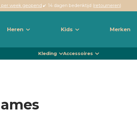
 per week geopend
14 dagen bedenktijd (
retourneren
)
Heren
Kids
Merken
Kleding
Accessoires
dames