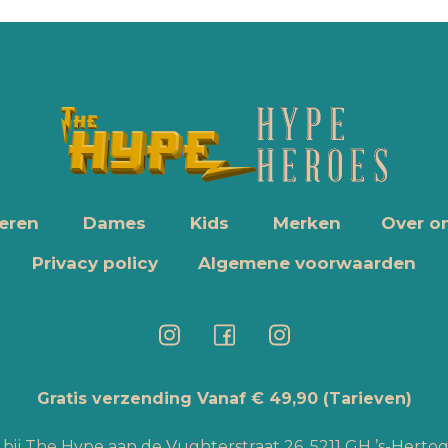
eren
Dames
Kids
Merken
Over o
Privacy policy
Algemene voorwaarden
Gratis verzending Vanaf € 49,90
(Tarieven)
bij The Hype aan de Vughterstraat 26, 5211 GH ’s-Hert