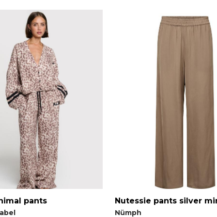
nimal pants
Nutessie pants silver mi
Label
Nümph