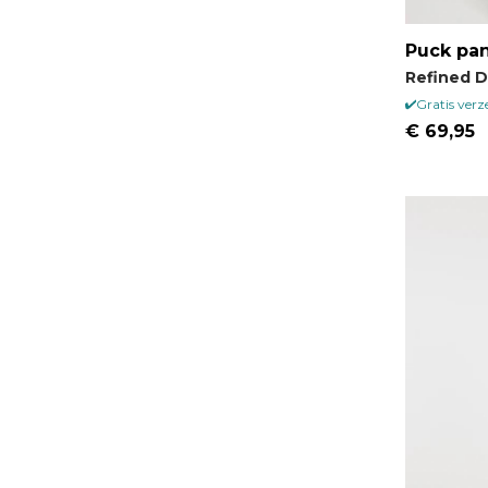
Puck pa
Refined 
Gratis ver
€ 69,95