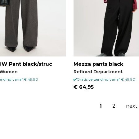
HW Pant black/struc
Mezza pants black
 Women
Refined Department
zending vanaf € 49,90
Gratis verzending vanaf € 49,90
€ 64,95
1
2
next