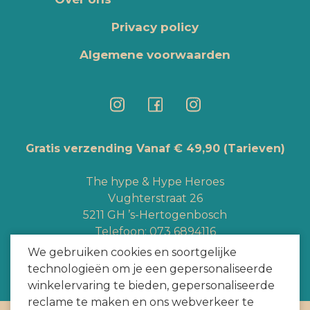
Privacy policy
Algemene voorwaarden
Gratis verzending Vanaf € 49,90
(Tarieven)
The hype & Hype Heroes
Vughterstraat 26
5211 GH ’s-Hertogenbosch
Telefoon:
073 6894116
Whatsapp:
+3165363328
We gebruiken cookies en soortgelijke
info@hypeheroes.com
technologieën om je een gepersonaliseerde
winkelervaring te bieden, gepersonaliseerde
reclame te maken en ons webverkeer te