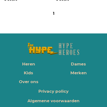
1
Heren
Dames
Kids
Merken
Over ons
Privacy policy
Algemene voorwaarden