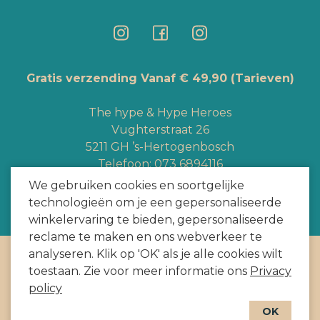
Gratis verzending Vanaf € 49,90
(Tarieven)
The hype & Hype Heroes
Vughterstraat 26
5211 GH ’s-Hertogenbosch
Telefoon:
073 6894116
Whatsapp:
+3165363328
We gebruiken cookies en soortgelijke
info@hypeheroes.com
technologieën om je een gepersonaliseerde
winkelervaring te bieden, gepersonaliseerde
reclame te maken en ons webverkeer te
analyseren. Klik op 'OK' als je alle cookies wilt
Copyright
2026
door HYPE HEROES. Alle rechten voorbehouden
toestaan. Zie voor meer informatie ons
Privacy
Webshop door
BEWISE Solutions
policy
OK