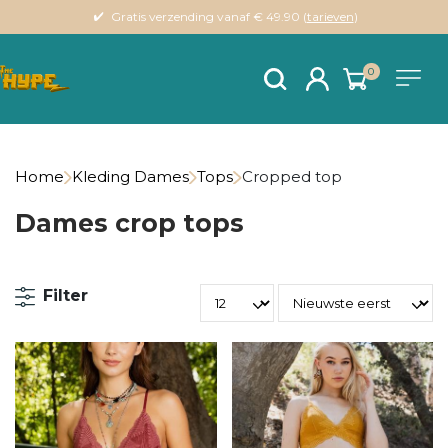
Gratis verzending vanaf € 49.90 (
tarieven
)
0
Home
Kleding Dames
Tops
Cropped top
Dames crop tops
Filter