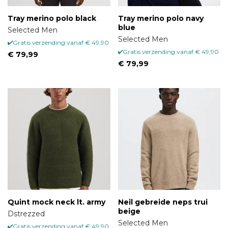
In deze moderne tijd is online kopen dé manier van
kopen. We nodigen je echter graag uit om bij ons langs
Tray merino polo black
Tray merino polo navy
te komen in onze Hype Heroes winkel in Den Bosch. Zo
blue
Selected Men
kunnen we je bijvoorbeeld helpen met de juiste maat en
Selected Men
Gratis verzending vanaf € 49,90
combinaties voor de juiste gelegenheid te vinden. Wij zijn
Gratis verzending vanaf € 49,90
€ 79,99
gevestigd in het centrum van Den Bosch aan de
€ 79,99
Vughterstraat 29.
Quint mock neck lt. army
Neil gebreide neps trui
beige
Dstrezzed
Selected Men
Gratis verzending vanaf € 49,90