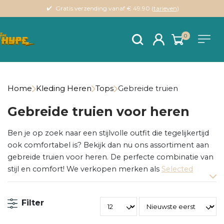
Gratis verzending vanaf € 49.90 (
tarieven
)
0
Home
Kleding Heren
Tops
Gebreide truien
Gebreide truien voor heren
Ben je op zoek naar een stijlvolle outfit die tegelijkertijd
ook comfortabel is? Bekijk dan nu ons assortiment aan
gebreide truien voor heren. De perfecte combinatie van
stijl en comfort! We verkopen merken als
Selected
Homme
,
Dstrezzed
&
Circle of Trust
.
Filter
De gebreide trui: al