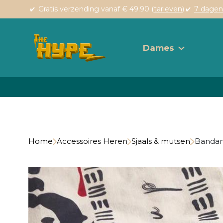
Gratis verzending vanaf € 49.90 (
tarieven
)
7 dagen
Dames
Home
Accessoires Heren
Sjaals & mutsen
Bandan