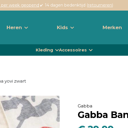
 per week geopend
14 dagen bedenktijd (
retourneren
)
Heren
Kids
Merken
Kleding
Accessoires
a yovi zwart
Gabba
Gabba Ban