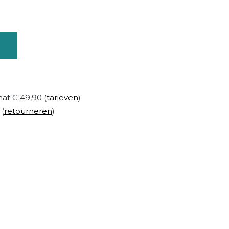
naf € 49,90 (
tarieven
)
 (
retourneren
)