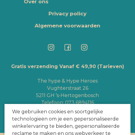
Over ons
Privacy policy
Algemene voorwaarden
Gratis verzending Vanaf € 49,90
(Tarieven)
The hype & Hype Heroes
Vughterstraat 26
5211 GH ’s-Hertogenbosch
Telefoon:
073 6894116
Whatsapp:
+3165363328
We gebruiken cookies en soortgelijke
info@hypeheroes.com
technologieën om je een gepersonaliseerde
winkelervaring te bieden, gepersonaliseerde
reclame te maken en ons webverkeer te