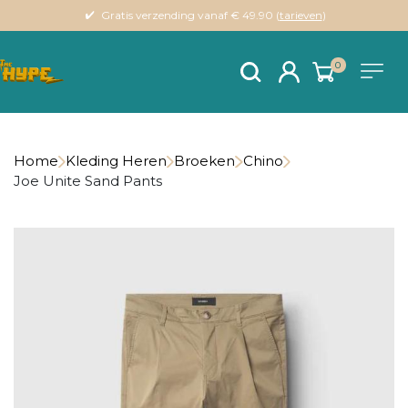
Gratis verzending vanaf € 49.90 (
tarieven
)
0
Home
Kleding Heren
Broeken
Chino
Joe Unite Sand Pants