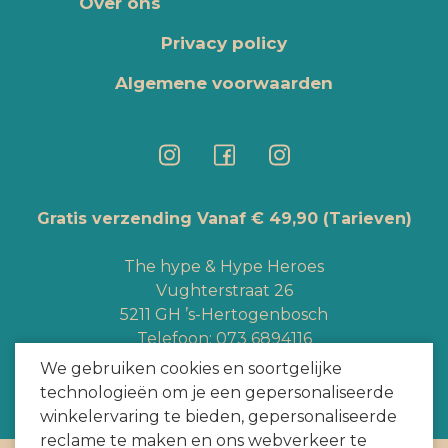
Over ons
Privacy policy
Algemene voorwaarden
Gratis verzending Vanaf € 49,90
(Tarieven)
The hype & Hype Heroes
Vughterstraat 26
5211 GH ’s-Hertogenbosch
Telefoon:
073 6894116
Whatsapp:
+3165363328
We gebruiken cookies en soortgelijke
info@hypeheroes.com
technologieën om je een gepersonaliseerde
winkelervaring te bieden, gepersonaliseerde
reclame te maken en ons webverkeer te