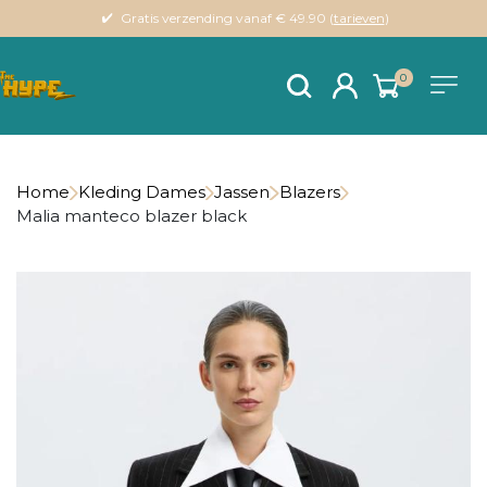
Gratis verzending vanaf € 49.90 (
tarieven
)
0
Home
Kleding Dames
Jassen
Blazers
Malia manteco blazer black