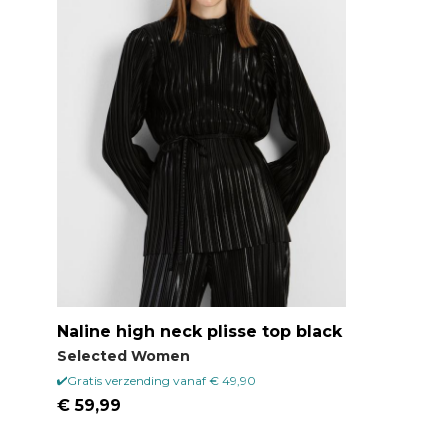
Naline high neck plisse top black
Selected Women
Gratis verzending vanaf € 49,90
€ 59,99