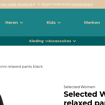
 per week geopend
14 dagen bedenktijd (
retourneren
)
Heren
Kids
Merken
Kleding
Accessoires
tinni relaxed pants black
Selected Women
Selected 
relaxed pa