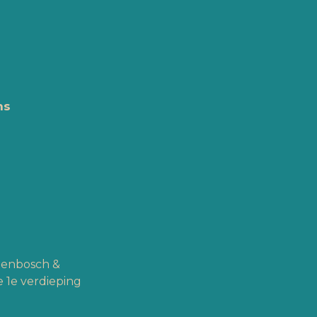
ns
ogenbosch &
 1e verdieping