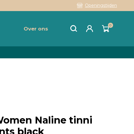
Openingstijden
0
Over ons
Women Naline tinni
nts black