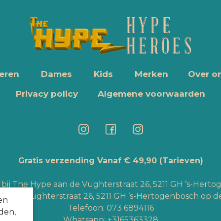
eren
Dames
Kids
Merken
Over o
Privacy policy
Algemene voorwaarden
Gratis verzending Vanaf € 49,90
(Tarieven)
bij The Hype aan de Vughterstraat 26, 5211 GH ’s-Hert
an de Vughterstraat 26, 5211 GH ’s-Hertogenbosch op de
ën
Telefoon:
073 6894116
den,
Whatsapp:
+3165363328