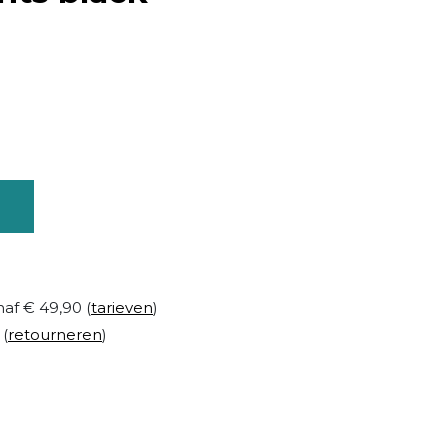
naf € 49,90 (
tarieven
)
 (
retourneren
)