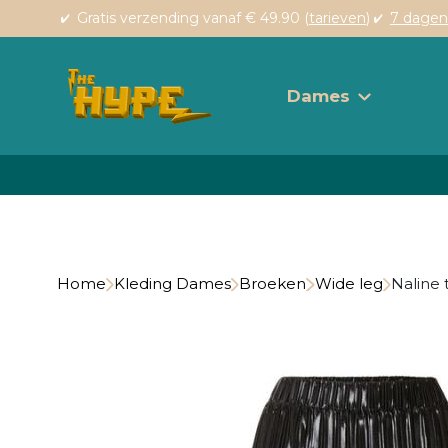
Gratis verzending vanaf € 49.90 (
tarieven
)
7 dagen
Dames
Home
Kleding Dames
Broeken
Wide leg
Naline 