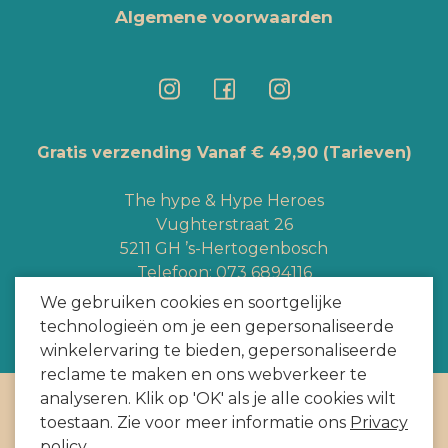
Algemene voorwaarden
Gratis verzending Vanaf € 49,90
(Tarieven)
The hype & Hype Heroes
Vughterstraat 26
5211 GH ’s-Hertogenbosch
Telefoon:
073 6894116
Whatsapp:
+3165363328
We gebruiken cookies en soortgelijke
info@hypeheroes.com
technologieën om je een gepersonaliseerde
winkelervaring te bieden, gepersonaliseerde
reclame te maken en ons webverkeer te
analyseren. Klik op 'OK' als je alle cookies wilt
Copyright
2026
door HYPE HEROES. Alle rechten voorbehouden
toestaan. Zie voor meer informatie ons
Privacy
Webshop door
BEWISE Solutions
policy