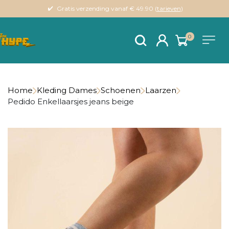
Gratis verzending vanaf € 49.90 (
tarieven
)
0
Home
Kleding Dames
Schoenen
Laarzen
Pedido Enkellaarsjes jeans beige