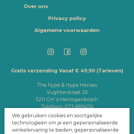
Over ons
Privacy policy
Algemene voorwaarden
Gratis verzending Vanaf € 49,90
(Tarieven)
The hype & Hype Heroes
Vughterstraat 26
5211 GH ’s-Hertogenbosch
Telefoon:
073 6894116
Whatsapp:
+3165363328
We gebruiken cookies en soortgelijke
info@hypeheroes.com
technologieën om je een gepersonaliseerde
winkelervaring te bieden, gepersonaliseerde