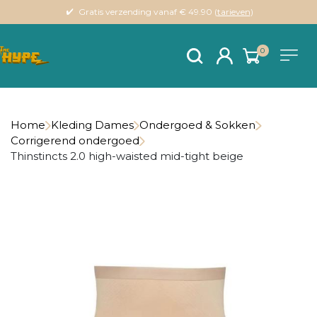
Gratis verzending vanaf € 49.90 (
tarieven
)
0
Home
Kleding Dames
Ondergoed & Sokken
Corrigerend ondergoed
Thinstincts 2.0 high-waisted mid-tight beige