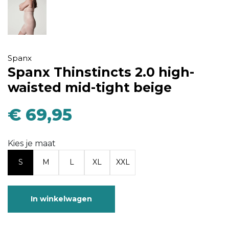
Spanx
Spanx Thinstincts 2.0 high-
waisted mid-tight beige
€ 69,95
Kies je maat
S
M
L
XL
XXL
In winkelwagen