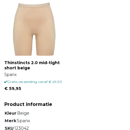
Thinstincts 2.0 mid-tight
short beige
Spanx
Gratis verzending vanaf € 49,90
€ 59,95
Product informatie
Kleur
Beige
Merk
Spanx
SKU
123042