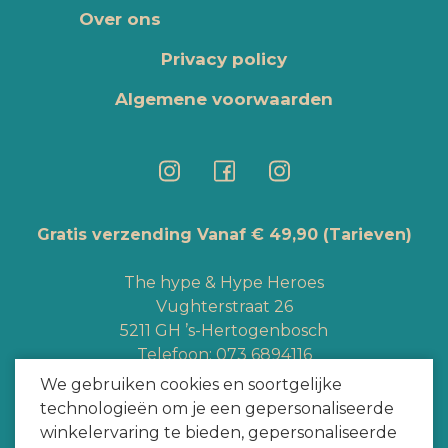
Over ons
Privacy policy
Algemene voorwaarden
Gratis verzending Vanaf € 49,90
(Tarieven)
The hype & Hype Heroes
Vughterstraat 26
5211 GH ’s-Hertogenbosch
Telefoon:
073 6894116
Whatsapp:
+3165363328
We gebruiken cookies en soortgelijke
info@hypeheroes.com
technologieën om je een gepersonaliseerde
winkelervaring te bieden, gepersonaliseerde