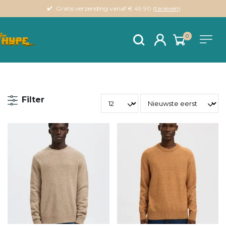
Gratis verzending vanaf € 49.90 (
tarieven
)
0
Filter