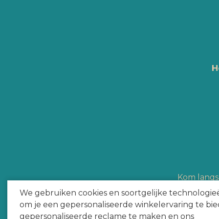
H
Kom langs 
Hype Heroes a
We gebruiken cookies en soortgelijke technologie
om je een gepersonaliseerde winkelervaring te bie
gepersonaliseerde reclame te maken en ons