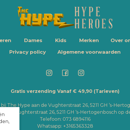
eren
Dames
Kids
Merken
Over o
Privacy policy
Algemene voorwaarden
Gratis verzending Vanaf € 49,90
(Tarieven)
bij The Hype aan de Vughterstraat 26, 5211 GH ’s-Hert
an de Vughterstraat 26, 5211 GH ’s-Hertogenbosch op de
ën
Telefoon:
073 6894116
den,
Whatsapp:
+3165363328