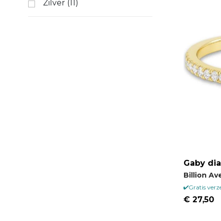
Zilver (11)
Gaby di
Billion A
Gratis ver
€ 27,50