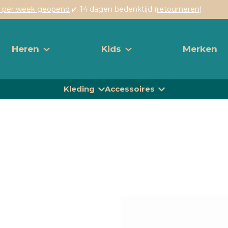
 per week geopend
14 dagen bedenktijd (
retourneren
)
Heren
Kids
Merken
Kleding
Accessoires