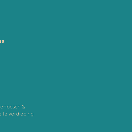
ns
ogenbosch &
 1e verdieping