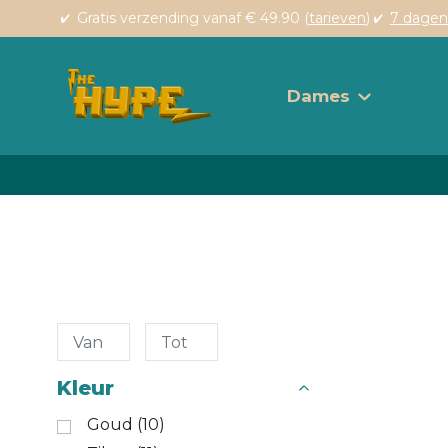
Gratis verzending vanaf € 49.90 (
tarieven
)
7 dagen
Dames
Kleur
Goud (10)