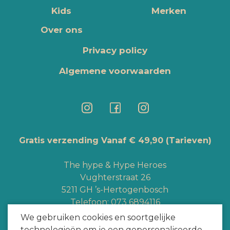
Kids
Merken
Over ons
Privacy policy
Algemene voorwaarden
Gratis verzending Vanaf € 49,90
(Tarieven)
The hype & Hype Heroes
Vughterstraat 26
5211 GH ’s-Hertogenbosch
Telefoon:
073 6894116
Whatsapp:
+3165363328
We gebruiken cookies en soortgelijke
info@hypeheroes.com
technologieën om je een gepersonaliseerde