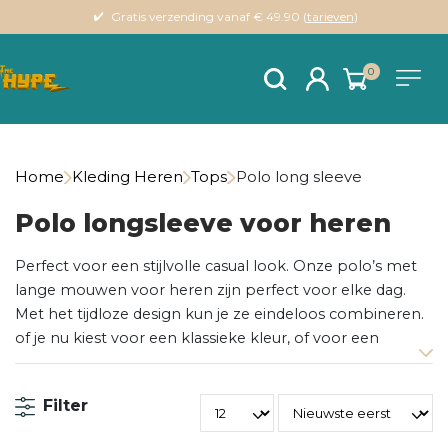
Gratis verzending vanaf € 49.90 (
tarieven
)
0
Home
Kleding Heren
Tops
Polo long sleeve
Polo longsleeve voor heren
Perfect voor een stijlvolle casual look. Onze polo’s met
lange mouwen voor heren zijn perfect voor elke dag.
Met het tijdloze design kun je ze eindeloos combineren.
of je nu kiest voor een klassieke kleur, of voor een
modern patroon, er is altijd een polo die bij je past. We
verkopen polo’s met lange mouwen van merken als
Filter
Dstrezzed
,
CRCL
&
Selected Homme
.