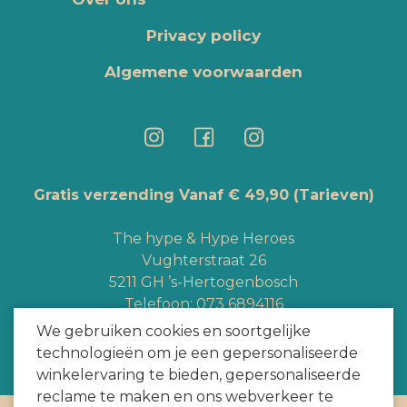
Privacy policy
Algemene voorwaarden
Gratis verzending Vanaf € 49,90
(Tarieven)
The hype & Hype Heroes
Vughterstraat 26
5211 GH ’s-Hertogenbosch
Telefoon:
073 6894116
Whatsapp:
+3165363328
We gebruiken cookies en soortgelijke
info@hypeheroes.com
technologieën om je een gepersonaliseerde
winkelervaring te bieden, gepersonaliseerde
reclame te maken en ons webverkeer te