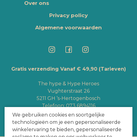
Over ons
Privacy policy
Algemene voorwaarden
Gratis verzending Vanaf € 49,90
(Tarieven)
The hype & Hype Heroes
Vughterstraat 26
5211 GH ’s-Hertogenbosch
Telefoon:
073 6894116
Whatsapp:
+3165363328
We gebruiken cookies en soortgelijke
info@hypeheroes.com
technologieën om je een gepersonaliseerde
winkelervaring te bieden, gepersonaliseerde
reclame te maken en ons webverkeer te