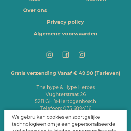
Over ons
Privacy policy
Algemene voorwaarden
Gratis verzending Vanaf € 49,90
(Tarieven)
The hype & Hype Heroes
Vughterstraat 26
5211 GH ’s-Hertogenbosch
Telefoon:
073 6894116
Whatsapp:
+3165363328
We gebruiken cookies en soortgelijke
info@hypeheroes.com
technologieën om je een gepersonaliseerde