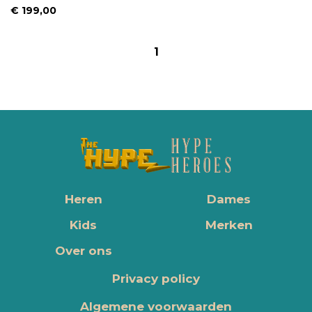
€ 199,00
1
Heren
Dames
Kids
Merken
Over ons
Privacy policy
Algemene voorwaarden