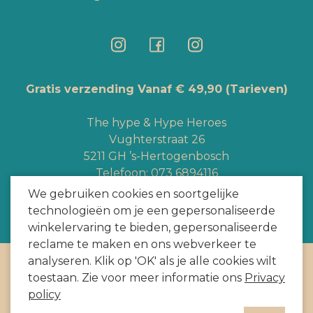
Gratis verzending Vanaf € 49,90
(Tarieven)
The hype & Hype Heroes
Vughterstraat 26
5211 GH ’s-Hertogenbosch
Telefoon:
073 6894116
Whatsapp:
+3165363328
We gebruiken cookies en soortgelijke
info@hypeheroes.com
technologieën om je een gepersonaliseerde
winkelervaring te bieden, gepersonaliseerde
reclame te maken en ons webverkeer te
analyseren. Klik op 'OK' als je alle cookies wilt
Copyright
2026
door HYPE HEROES. Alle rechten voorbehouden
toestaan. Zie voor meer informatie ons
Privacy
Webshop door
BEWISE Solutions
policy