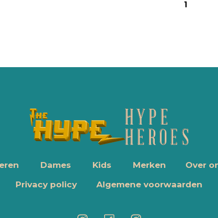
1
eren
Dames
Kids
Merken
Over o
Privacy policy
Algemene voorwaarden