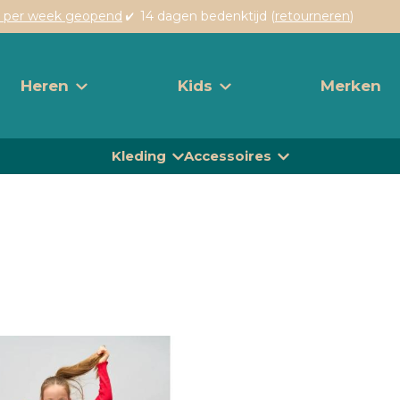
 per week geopend
14 dagen bedenktijd (
retourneren
)
Heren
Kids
Merken
Kleding
Accessoires