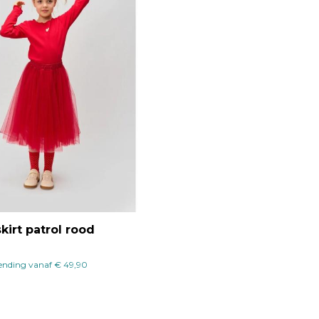
kirt patrol rood
zending vanaf € 49,90