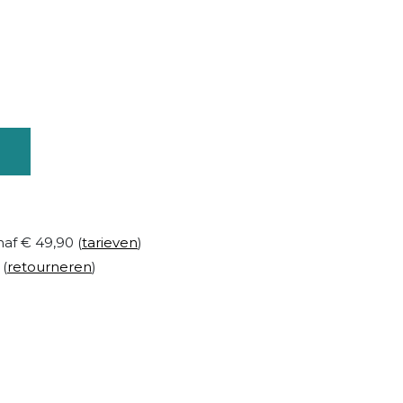
naf € 49,90 (
tarieven
)
 (
retourneren
)