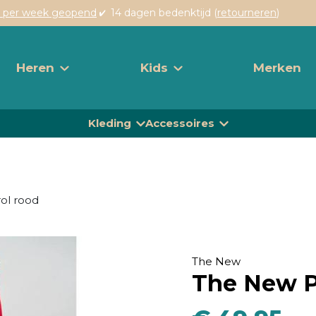
 per week geopend
14 dagen bedenktijd (
retourneren
)
Heren
Kids
Merken
Kleding
Accessoires
rol rood
The New
The New Pe