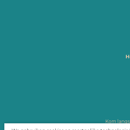
H
Kom langs 
Hype Heroes a