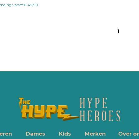
zending vanaf € 49,90
1
eren
Dames
Kids
Merken
Over o