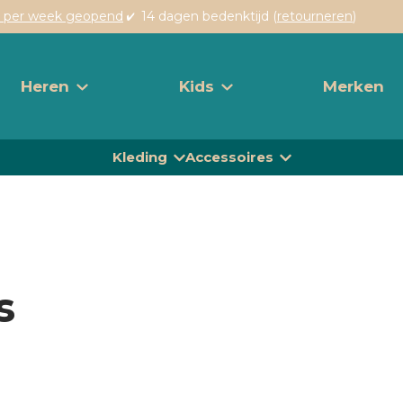
 per week geopend
14 dagen bedenktijd (
retourneren
)
Heren
Kids
Merken
Kleding
Accessoires
s