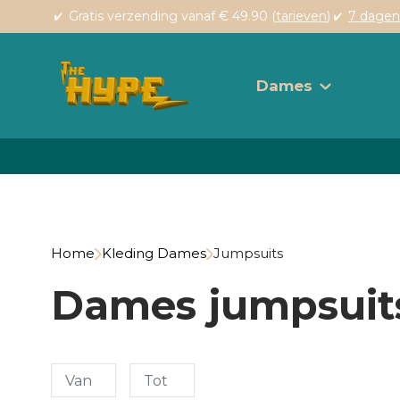
Gratis verzending vanaf € 49.90 (
tarieven
)
7 dagen
Dames
Home
Kleding Dames
Jumpsuits
Dames jumpsuit