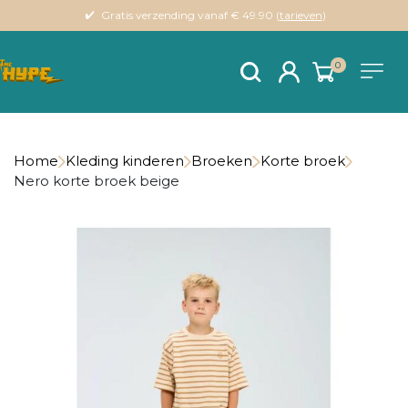
Gratis verzending vanaf € 49.90 (
tarieven
)
0
Home
Kleding kinderen
Broeken
Korte broek
Nero korte broek beige