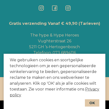
Gratis verzending Vanaf € 49,90
(Tarieven)
The hype & Hype Heroes
Vughterstraat 26
5211 GH ’s-Hertogenbosch
Telefoon:
073 6894116
Whatsapp:
+3165363328
We gebruiken cookies en soortgelijke
info@hypeheroes.com
technologieën om je een gepersonaliseerde
winkelervaring te bieden, gepersonaliseerde
reclame te maken en ons webverkeer te
analyseren. Klik op 'OK' als je alle cookies wilt
Copyright
2026
door HYPE HEROES. Alle rechten voorbehouden
toestaan. Zie voor meer informatie ons
Privacy
Webshop door
BEWISE Solutions
policy
OK
In winkelwagen