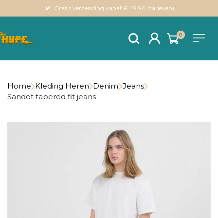
Gratis verzending vanaf € 49.90 (
tarieven
)
0
Home
Kleding Heren
Denim
Jeans
Sandot tapered fit jeans