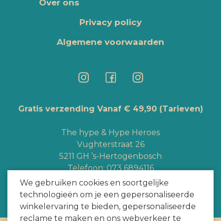
Over ons
Privacy policy
Algemene voorwaarden
Gratis verzending Vanaf € 49,90
(Tarieven)
The hype & Hype Heroes
Vughterstraat 26
5211 GH ’s-Hertogenbosch
Telefoon:
073 6894116
Whatsapp:
+3165363328
We gebruiken cookies en soortgelijke
info@hypeheroes.com
technologieën om je een gepersonaliseerde
winkelervaring te bieden, gepersonaliseerde
reclame te maken en ons webverkeer te