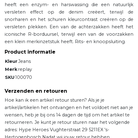
heeft een enzym- en harswassing die een natuurlijk
versleten effect op de denim creëert, terwijl de
snorharen en het schuren kleurcontrast creëren op de
versleten plekken. Een van de achterzakken heeft het
iconische R-borduursel, terwijl een van de voorzakken
een klein merkinzetstuk heeft. Rits- en knoopsluiting.
Product informatie
Kleur
Jeans
Merk
replay
SKU
100070
Verzenden en retouren
Hoe kan ik een artikel retour sturen? Als je je
artikel/artikelen het ontvangen en het voldoet niet aan je
wensen, heb je bij ons 14 dagen de tijd om het artikel te
retourneren. Je kunt je retour sturen naar het volgende
adres: Hype Heroes Vughterstraat 29 5211EX 's-
Hertogenbosch Nadat wij jouw retour hebben