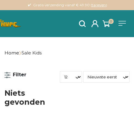
Gratis verzending vanaf € 49.90 (
tarieven
)
0
Home
Sale Kids
Filter
Niets
gevonden