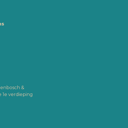
ns
ogenbosch &
 1e verdieping