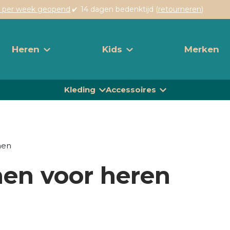
 per week geopend
14 dagen bedenktijd (
retourneren
)
Heren
Kids
Merken
Kleding
Accessoires
nen
nen voor heren