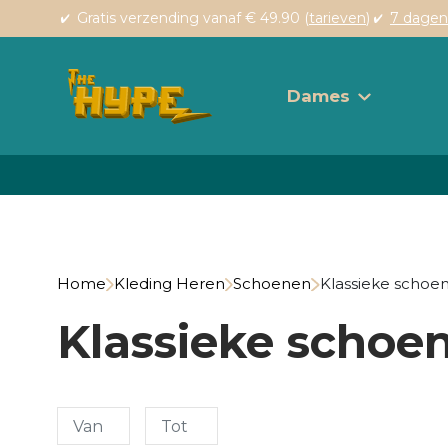
Gratis verzending vanaf € 49.90 (
tarieven
)
7 dagen
Dames
Home
Kleding Heren
Schoenen
Klassieke schoe
Klassieke schoe