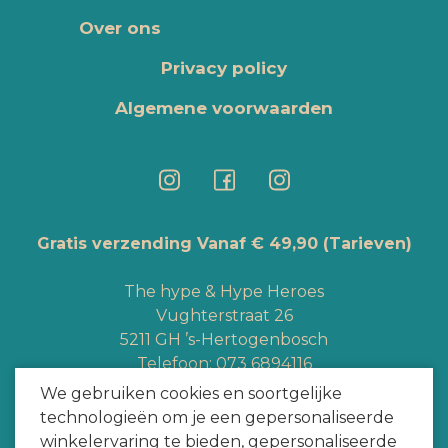
Over ons
Privacy policy
Algemene voorwaarden
Gratis verzending Vanaf € 49,90
(Tarieven)
The hype & Hype Heroes
Vughterstraat 26
5211 GH ’s-Hertogenbosch
Telefoon:
073 6894116
Whatsapp:
+3165363328
We gebruiken cookies en soortgelijke
info@hypeheroes.com
technologieën om je een gepersonaliseerde
winkelervaring te bieden, gepersonaliseerde