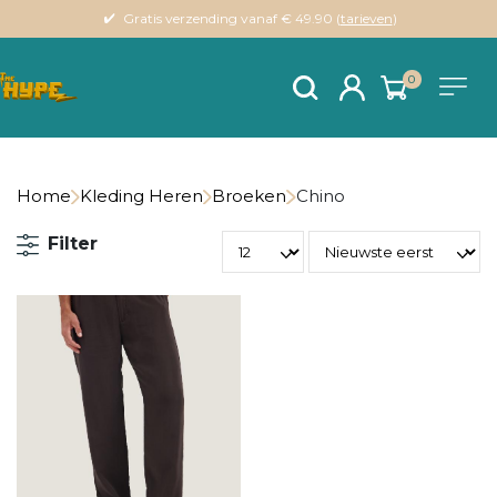
Gratis verzending vanaf € 49.90 (
tarieven
)
0
Home
Kleding Heren
Broeken
Chino
Filter