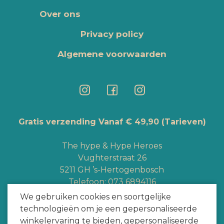
Over ons
Privacy policy
Algemene voorwaarden
Gratis verzending Vanaf € 49,90
(Tarieven)
The hype & Hype Heroes
Vughterstraat 26
5211 GH ’s-Hertogenbosch
Telefoon:
073 6894116
Whatsapp:
+3165363328
We gebruiken cookies en soortgelijke
info@hypeheroes.com
technologieën om je een gepersonaliseerde
winkelervaring te bieden, gepersonaliseerde