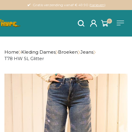
Gratis verzending vanaf € 49.90 (
tarieven
)
0
Home
Kleding Dames
Broeken
Jeans
T78 HW SL Glitter