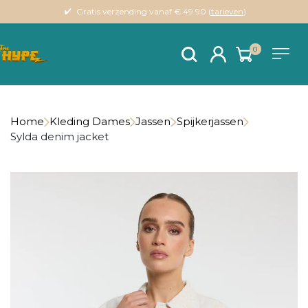
Gratis verzending vanaf € 49.90 (
tarieven
)
0
Home
Kleding Dames
Jassen
Spijkerjassen
Sylda denim jacket