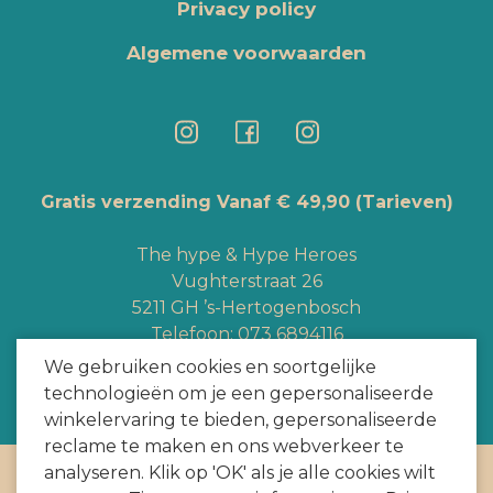
Privacy policy
Algemene voorwaarden
Gratis verzending Vanaf € 49,90
(Tarieven)
The hype & Hype Heroes
Vughterstraat 26
5211 GH ’s-Hertogenbosch
Telefoon:
073 6894116
Whatsapp:
+3165363328
We gebruiken cookies en soortgelijke
info@hypeheroes.com
technologieën om je een gepersonaliseerde
winkelervaring te bieden, gepersonaliseerde
reclame te maken en ons webverkeer te
analyseren. Klik op 'OK' als je alle cookies wilt
Copyright
2026
door HYPE HEROES. Alle rechten voorbehouden