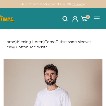
Gratis verzending vanaf € 49.90 (
tarieven
)
0
Home
Kleding Heren
Tops
T-shirt short sleeve
Heavy Cotton Tee White