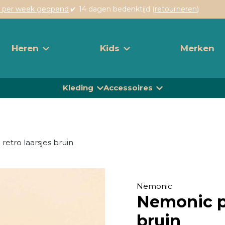
 per week geopend
14 dagen bedenktijd (
retourneren
)
Heren
Kids
Merken
Kleding
Accessoires
retro laarsjes bruin
Nemonic
Nemonic pe
bruin