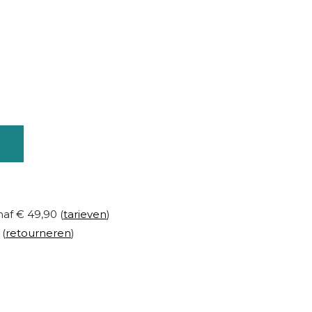
naf € 49,90 (
tarieven
)
 (
retourneren
)