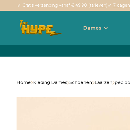
Gratis verzending vanaf € 49.90 (
tarieven
)
7 dagen
Dames
Home
Kleding Dames
Schoenen
Laarzen
pedido 