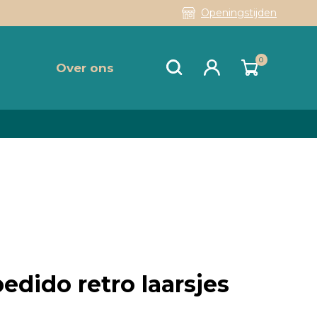
Openingstijden
0
Over ons
dido retro laarsjes