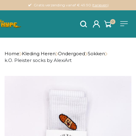
Gratis verzending vanaf € 49.90 (
tarieven
)
0
Home
Kleding Heren
Ondergoed
Sokken
k.O. Pleister socks by AlexiArt