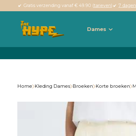
Gratis verzending vanaf € 49.90 (
tarieven
)
7 dagen
Dames
Home
Kleding Dames
Broeken
Korte broeken
M