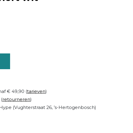
naf € 49,90 (
tarieven
)
 (
retourneren
)
Hype (Vughterstraat 26, ’s-Hertogenbosch)