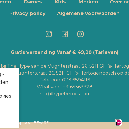
eren
Dames
Kids
Merken
Over o
Privacy policy
Algemene voorwaarden
Gratis verzending Vanaf € 49,90
(Tarieven)
bij The Hype aan de Vughterstraat 26, 5211 GH ’s-Hert
an de Vughterstraat 26, 5211 GH ’s-Hertogenbosch op de
ën
Telefoon:
073 6894116
den,
Whatsapp:
+3165363328
info@hypeheroes.com
okies
den Webshop door
BEWISE