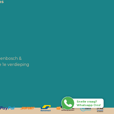
ns
ogenbosch &
 1e verdieping
Snelle vraag?
Whatsapp Ons!