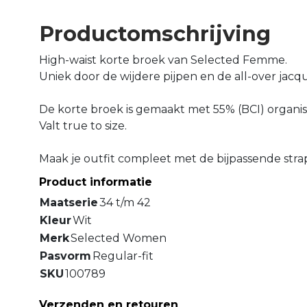
Productomschrijving
High-waist korte broek van Selected Femme.
Uniek door de wijdere pijpen en de all-over jacqu
De korte broek is gemaakt met 55% (BCI) organis
Valt true to size.
Maak je outfit compleet met de bijpassende strap
Product informatie
Maatserie
34 t/m 42
Kleur
Wit
Merk
Selected Women
Pasvorm
Regular-fit
SKU
100789
Verzenden en retouren