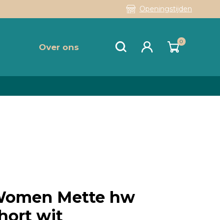
Openingstijden
0
Over ons
 Women Mette hw
hort wit