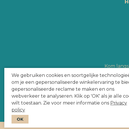
H
Kom langs 
Hype Heroes a
We gebruiken cookies en soortgelijke technologie
om je een gepersonaliseerde winkelervaring te bie
gepersonaliseerde reclame te maken en ons
webverkeer te analyseren. Klik op 'OK' als je alle co
wilt toestaan. Zie voor meer informatie ons
Privacy
policy
OK
Copyright
2026
door HYPE HEROES. Alle rechten voorbehou