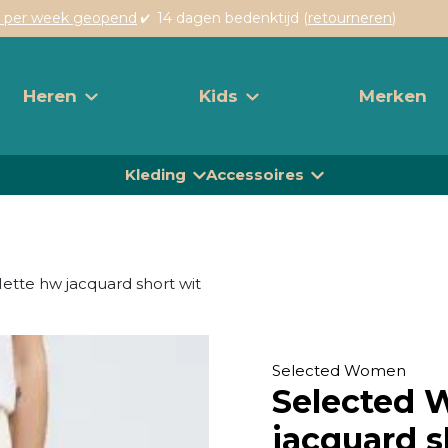
 per week geopend
14 dagen bedenktijd (
retourneren
)
Heren
Kids
Merken
Kleding
Accessoires
ette hw jacquard short wit
Selected Women
Selected
jacquard s