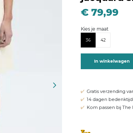
€ 79,99
Kies je maat
36
42
In winkelwagen
Gratis verzending va
14 dagen bedenktijd
Kom passen bij The 