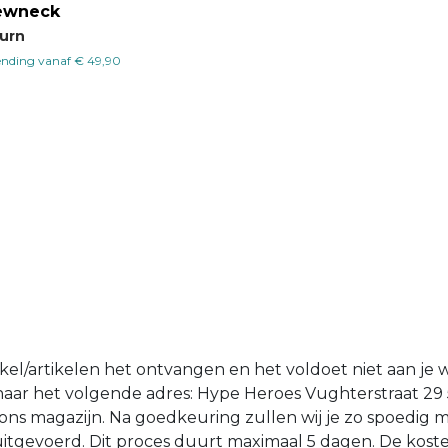
rewneck
Burn
ending vanaf € 49,90
tikel/artikelen het ontvangen en het voldoet niet aan je 
n naar het volgende adres: Hype Heroes Vughterstraat 29
ons magazijn. Na goedkeuring zullen wij je zo spoedig 
d uitgevoerd. Dit proces duurt maximaal 5 dagen. De kost