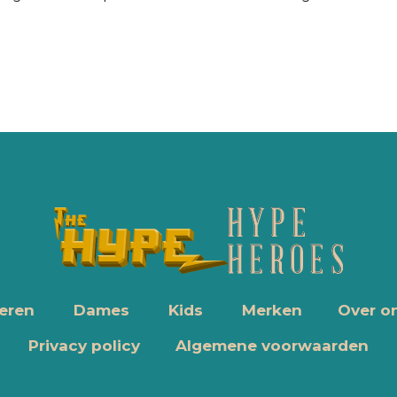
eren
Dames
Kids
Merken
Over o
Privacy policy
Algemene voorwaarden