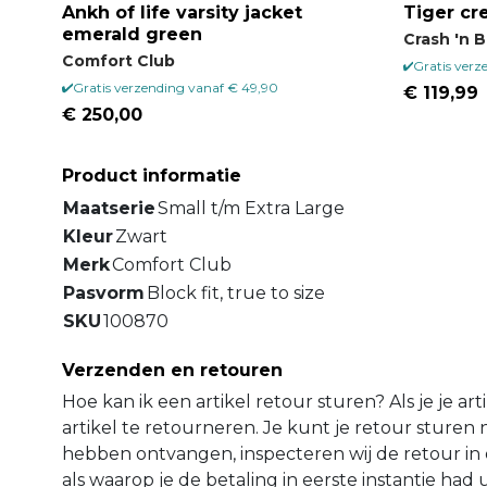
Ankh of life varsity jacket
Tiger c
emerald green
Crash 'n 
Comfort Club
Gratis verz
Gratis verzending vanaf € 49,90
€ 119,99
€ 250,00
Product informatie
Maatserie
Small t/m Extra Large
Kleur
Zwart
Merk
Comfort Club
Pasvorm
Block fit, true to size
SKU
100870
Verzenden en retouren
Hoe kan ik een artikel retour sturen? Als je je ar
artikel te retourneren. Je kunt je retour sture
hebben ontvangen, inspecteren wij de retour in 
als waarop je de betaling in eerste instantie ha