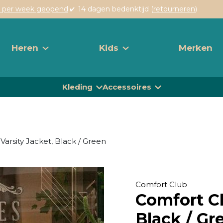
 per week geopend
14 dagen bedenktijd (
retourneren
)
Heren
Kids
Merken
Kleding
Accessoires
Varsity Jacket, Black / Green
Comfort Club
Comfort Cl
Black / Gr