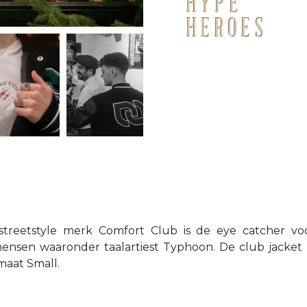
streetstyle merk Comfort Club is de eye catcher v
n waaronder taalartiest Typhoon. De club jacket heef
maat Small.