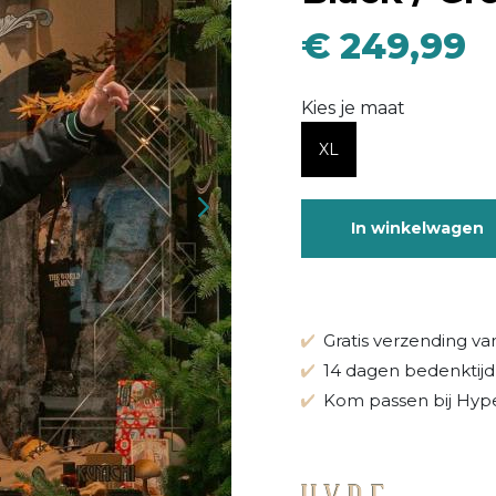
€ 249,99
Kies je maat
XL
In winkelwagen
Gratis verzending va
14 dagen bedenktijd
Kom passen bij Hype