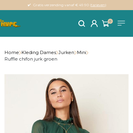
Gratis verzending vanaf € 49.90 (
tarieven
)
0
Home
Kleding Dames
Jurken
Mini
Ruffle chifon jurk groen