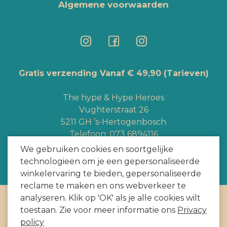
Algemene voorwaarden
Gratis verzending Vanaf € 49,90
(Tarieven)
The hype & Hype Heroes
Vughterstraat 26
5211 GH ’s-Hertogenbosch
Telefoon:
073 6894116
Whatsapp:
+3165363328
We gebruiken cookies en soortgelijke
info@hypeheroes.com
technologieën om je een gepersonaliseerde
winkelervaring te bieden, gepersonaliseerde
reclame te maken en ons webverkeer te
analyseren. Klik op 'OK' als je alle cookies wilt
Copyright
2026
door HYPE HEROES. Alle rechten voorbehouden
toestaan. Zie voor meer informatie ons
Privacy
Webshop door
BEWISE Solutions
policy