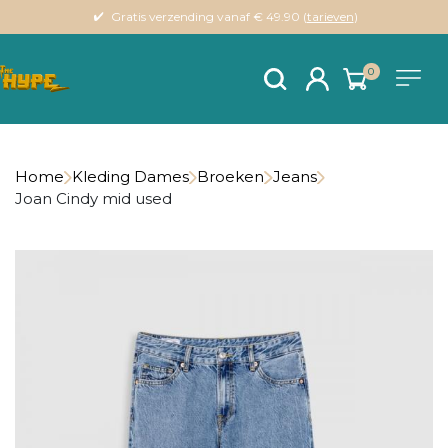
Gratis verzending vanaf € 49.90 (
tarieven
)
0
Home
Kleding Dames
Broeken
Jeans
Joan Cindy mid used