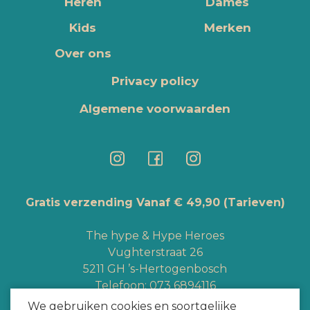
Heren
Dames
Kids
Merken
Over ons
Privacy policy
Algemene voorwaarden
Gratis verzending Vanaf € 49,90
(Tarieven)
The hype & Hype Heroes
Vughterstraat 26
5211 GH ’s-Hertogenbosch
Telefoon:
073 6894116
Whatsapp:
+3165363328
We gebruiken cookies en soortgelijke