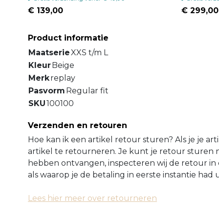
€ 139,00
€ 299,00
Product informatie
Maatserie
XXS t/m L
Kleur
Beige
Merk
replay
Pasvorm
Regular fit
SKU
100100
Verzenden en retouren
Hoe kan ik een artikel retour sturen? Als je je ar
artikel te retourneren. Je kunt je retour sture
hebben ontvangen, inspecteren wij de retour in 
als waarop je de betaling in eerste instantie ha
Lees hier meer over retourneren