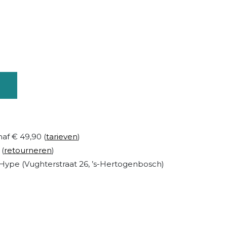
naf € 49,90 (
tarieven
)
 (
retourneren
)
Hype (Vughterstraat 26, ’s-Hertogenbosch)