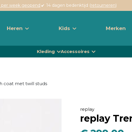
 per week geopend
14 dagen bedenktijd (
retourneren
)
Heren
Kids
Merken
Kleding
Accessoires
 coat met twill studs
replay
replay Tre