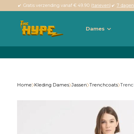
Gratis verzending vanaf € 49.90 (
tarieven
)
7 dagen
Dames
Home
Kleding Dames
Jassen
Trenchcoats
Trench