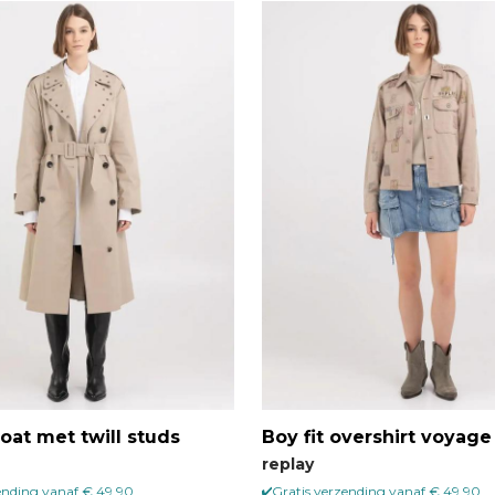
oat met twill studs
Boy fit overshirt voyage
replay
ending vanaf € 49,90
Gratis verzending vanaf € 49,90