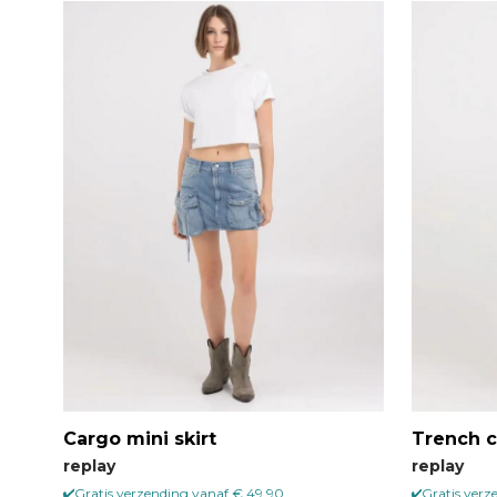
Cargo mini skirt
Trench c
replay
replay
Gratis verzending vanaf € 49,90
Gratis verz