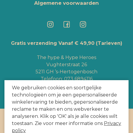
Algemene voorwaarden
Gratis verzending Vanaf € 49,90
(Tarieven)
The hype & Hype Heroes
Vughterstraat 26
5211 GH ’s-Hertogenbosch
Telefoon:
073 6894116
Whatsapp:
+3165363328
We gebruiken cookies en soortgelijke
info@hypeheroes.com
technologieën om je een gepersonaliseerde
winkelervaring te bieden, gepersonaliseerde
reclame te maken en ons webverkeer te
analyseren. Klik op 'OK' als je alle cookies wilt
Copyright
2026
door HYPE HEROES. Alle rechten voorbehouden
toestaan. Zie voor meer informatie ons
Privacy
Webshop door
BEWISE Solutions
policy