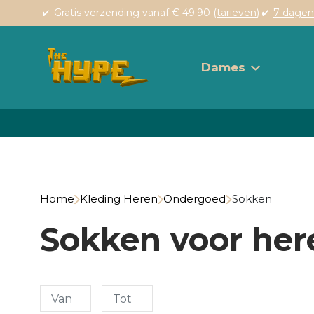
Gratis verzending vanaf € 49.90 (
tarieven
)
7 dagen
Dames
Home
Kleding Heren
Ondergoed
Sokken
Sokken voor her