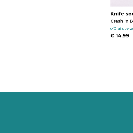
Knife so
Crash 'n 
Gratis ver
€ 14,99