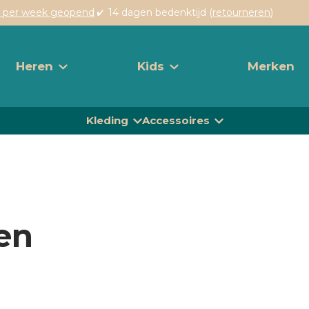
 per week geopend
14 dagen bedenktijd (
retourneren
)
Heren
Kids
Merken
Kleding
Accessoires
en