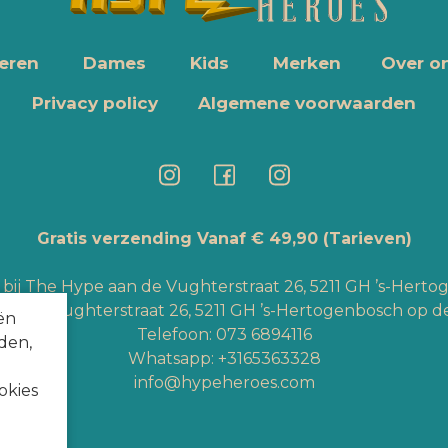
eren
Dames
Kids
Merken
Over o
Privacy policy
Algemene voorwaarden
Gratis verzending Vanaf € 49,90
(Tarieven)
bij The Hype aan de Vughterstraat 26, 5211 GH ’s-Hert
an de Vughterstraat 26, 5211 GH ’s-Hertogenbosch op de
ën
Telefoon:
073 6894116
den,
Whatsapp:
+3165363328
info@hypeheroes.com
okies