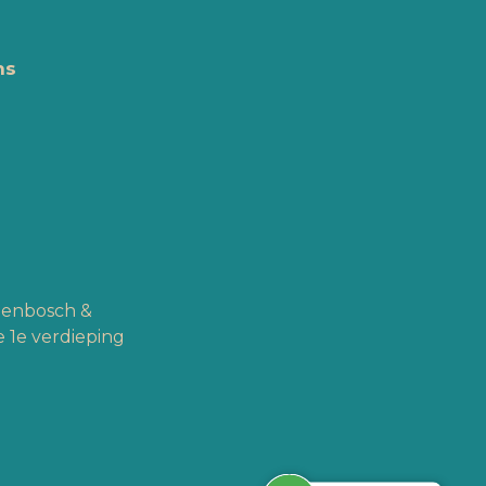
ns
ogenbosch &
 1e verdieping