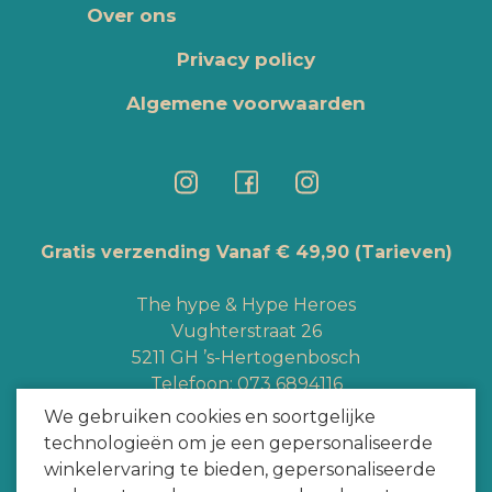
Over ons
Privacy policy
Algemene voorwaarden
Gratis verzending Vanaf € 49,90
(Tarieven)
The hype & Hype Heroes
Vughterstraat 26
5211 GH ’s-Hertogenbosch
Telefoon:
073 6894116
Whatsapp:
+3165363328
We gebruiken cookies en soortgelijke
info@hypeheroes.com
technologieën om je een gepersonaliseerde
winkelervaring te bieden, gepersonaliseerde