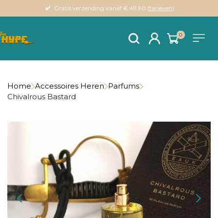
Gratis verzending vanaf € 49.90 (
tarieven
)
0
Home
Accessoires Heren
Parfums
Chivalrous Bastard