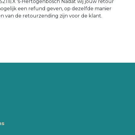
 5211EX 's-Hertogenbosch Nadat wij jouw retour
mogelijk een refund geven, op dezelfde manier
en van de retourzending zijn voor de klant.
ns