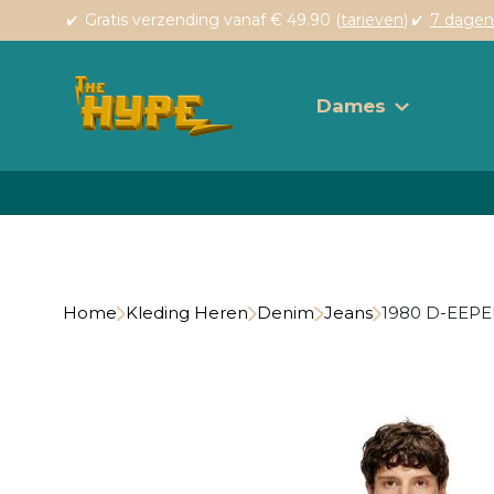
Gratis verzending vanaf € 49.90 (
tarieven
)
7 dagen
Dames
Home
Kleding Heren
Denim
Jeans
1980 D-EEPE