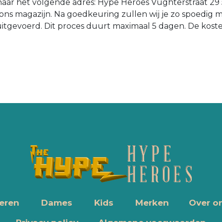
n naar het volgende adres: Hype Heroes Vughterstraat 29
ons magazijn. Na goedkeuring zullen wij je zo spoedig 
d uitgevoerd. Dit proces duurt maximaal 5 dagen. De kost
eren
Dames
Kids
Merken
Over o