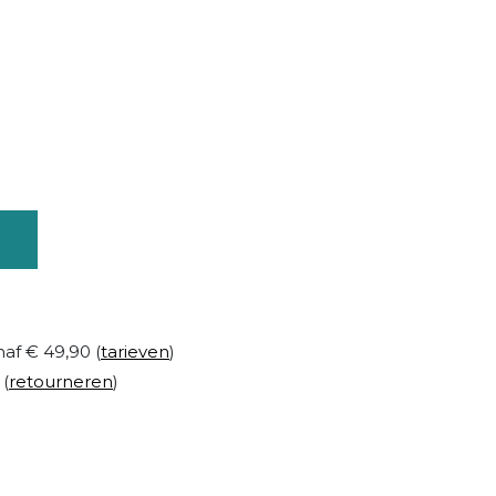
naf € 49,90 (
tarieven
)
 (
retourneren
)