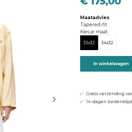
€ 175,00
Maatadvies
Tapered-fit
Kies je maat
33x32
34x32
In winkelwagen
Gratis verzending va
14 dagen bedenktijd