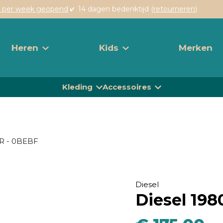
 per week geopend
14 dagen bedenktijd (
retourneren
)
Heren
Kids
Merken
Kleding
Accessoires
R - 0BEBF
Diesel
Diesel 19