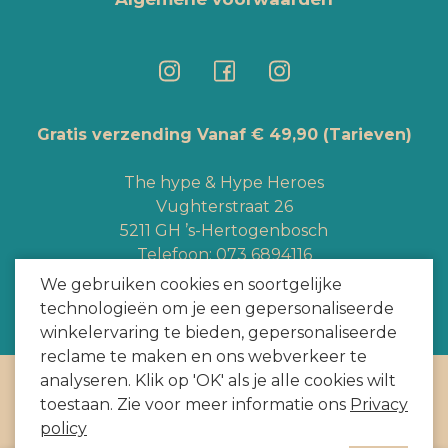
Gratis verzending Vanaf € 49,90
(Tarieven)
The hype & Hype Heroes
Vughterstraat 26
5211 GH ’s-Hertogenbosch
Telefoon:
073 6894116
Whatsapp:
+3165363328
We gebruiken cookies en soortgelijke
info@hypeheroes.com
technologieën om je een gepersonaliseerde
winkelervaring te bieden, gepersonaliseerde
reclame te maken en ons webverkeer te
analyseren. Klik op 'OK' als je alle cookies wilt
Copyright
2026
door HYPE HEROES. Alle rechten voorbehouden
toestaan. Zie voor meer informatie ons
Privacy
Webshop door
BEWISE Solutions
policy