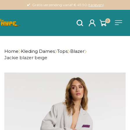
Gratis verzending vanaf € 49.90 (
tarieven
)
0
Home
Kleding Dames
Tops
Blazer
Jackie blazer beige