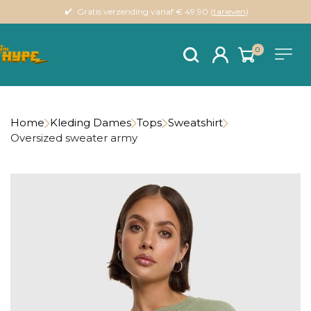
Gratis verzending vanaf € 49.90 (
tarieven
)
0
Home
Kleding Dames
Tops
Sweatshirt
Oversized sweater army