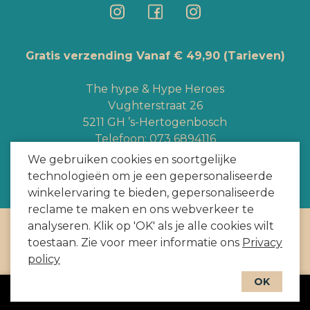
Gratis verzending Vanaf € 49,90
(Tarieven)
The hype & Hype Heroes
Vughterstraat 26
5211 GH ’s-Hertogenbosch
Telefoon:
073 6894116
Whatsapp:
+3165363328
We gebruiken cookies en soortgelijke
info@hypeheroes.com
technologieën om je een gepersonaliseerde
winkelervaring te bieden, gepersonaliseerde
reclame te maken en ons webverkeer te
analyseren. Klik op 'OK' als je alle cookies wilt
Copyright
2026
door HYPE HEROES. Alle rechten voorbehouden
toestaan. Zie voor meer informatie ons
Privacy
Webshop door
BEWISE Solutions
policy
OK
In winkelwagen