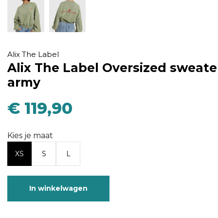
Alix The Label
Alix The Label Oversized sweate
army
€ 119,90
Kies je maat
XS
S
L
In winkelwagen