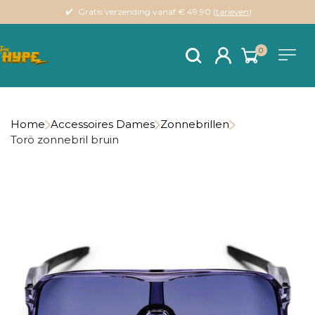
Gratis verzending vanaf € 49.90 (
tarieven
)
0
Home
Accessoires Dames
Zonnebrillen
Torö zonnebril bruin