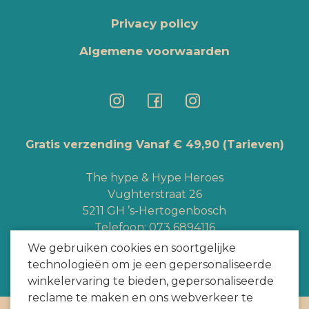
Privacy policy
Algemene voorwaarden
Gratis verzending Vanaf € 49,90
(Tarieven)
The hype & Hype Heroes
Vughterstraat 26
5211 GH ’s-Hertogenbosch
Telefoon:
073 6894116
Whatsapp:
+3165363328
We gebruiken cookies en soortgelijke
info@hypeheroes.com
technologieën om je een gepersonaliseerde
winkelervaring te bieden, gepersonaliseerde
reclame te maken en ons webverkeer te