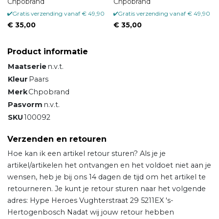
Chpobrand
Chpobrand
Gratis verzending vanaf € 49,90
Gratis verzending vanaf € 49,90
€ 35,00
€ 35,00
Product informatie
Maatserie
n.v.t.
Kleur
Paars
Merk
Chpobrand
Pasvorm
n.v.t.
SKU
100092
Verzenden en retouren
Hoe kan ik een artikel retour sturen? Als je je
artikel/artikelen het ontvangen en het voldoet niet aan je
wensen, heb je bij ons 14 dagen de tijd om het artikel te
retourneren. Je kunt je retour sturen naar het volgende
adres: Hype Heroes Vughterstraat 29 5211EX 's-
Hertogenbosch Nadat wij jouw retour hebben